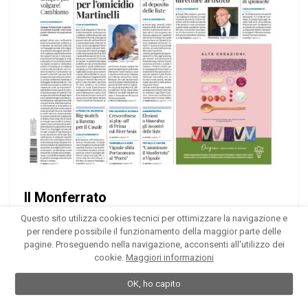
Il Monferrato
Edizione 36 del 10/05/2024
Questo sito utilizza cookies tecnici per ottimizzare la navigazione e
per rendere possibile il funzionamento della maggior parte delle
36 pagine
pagine. Proseguendo nella navigazione, acconsenti all'utilizzo dei
cookie.
Maggiori informazioni
OK, ho capito
1
...
3
4
5
...
374