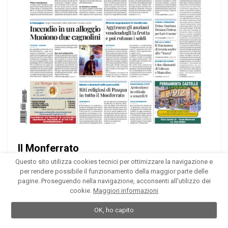
Il Monferrato
Questo sito utilizza cookies tecnici per ottimizzare la navigazione e
Edizione 26 del 02/04/2021
per rendere possibile il funzionamento della maggior parte delle
40 pagine
pagine. Proseguendo nella navigazione, acconsenti all'utilizzo dei
cookie.
Maggiori informazioni
OK, ho capito
1
2
3
4
...
358