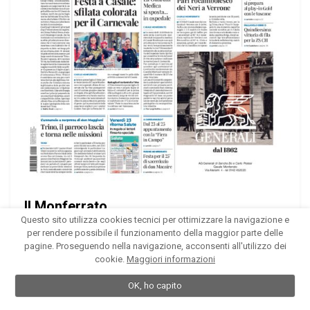
Il Monferrato
Questo sito utilizza cookies tecnici per ottimizzare la navigazione e
Edizione 14 del 20/02/2024
per rendere possibile il funzionamento della maggior parte delle
pagine. Proseguendo nella navigazione, acconsenti all'utilizzo dei
28 pagine
cookie.
Maggiori informazioni
OK, ho capito
1
2
3
4
...
371